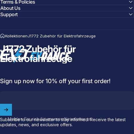
Terms & Policies
About Us
Support
Kollektionen
J1772 Zubehör für Elektrofahrzeuge
J1772 Zubehör für
EVDANCE
Elektrofahrzeuge
Welcome to
EVDANCE
Join our
community
and enjoy
10
off
your first order.
Sign up now for 10% off your first order!
Which charging connector does your EV use?
Email
Melden Sie sich für unseren Newsletter an
Subscribe to our newsletter to stay informed. Receive the latest
NACS (Tesla）
updates, news, and exclusive offers.
NACS (Others）