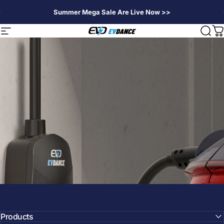
Direkt zum Inhalt
Summer Mega Sale Are Live Now >>
EVDANCE
Seitennavigation
Suc
W
Products